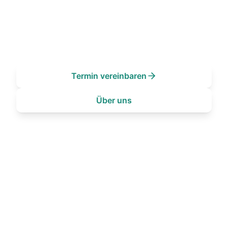
Kontinuierliche Weiterentwicklung ohne
Upgradestress
Swiss Made Software
Termin vereinbaren
Über uns
20+
20+
Jahre
Module und
Erfahrung
Funktionen