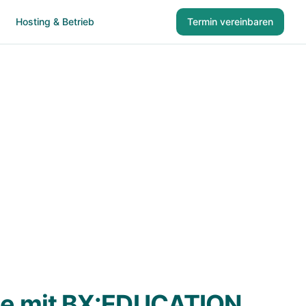
Hosting & Betrieb
Termin vereinbaren
n internen
ine mit BX:EDUCATION