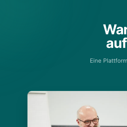
War
au
Eine Plattfor