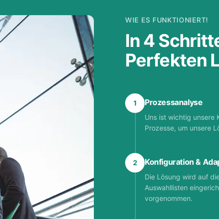
WIE ES FUNKTIONIERT!
In 4 Schrit
Perfekten 
Prozessanalyse
1
Uns ist wichtig unsere 
Prozesse, um unsere Lö
Konfiguration & Ada
2
Die Lösung wird auf di
Auswahllisten eingeric
vorgenommen.