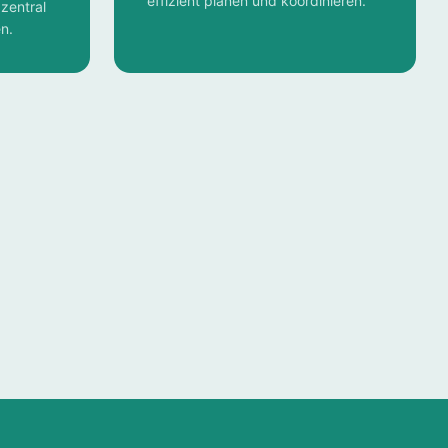
effizient planen und koordinieren.
zentral
n.