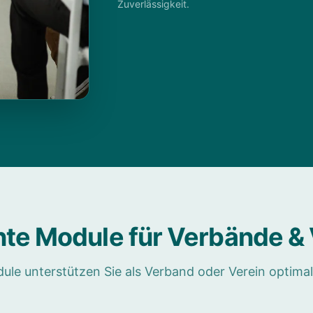
Zuverlässigkeit.
nte Module für Verbände & 
ule unterstützen Sie als Verband oder Verein optimal 