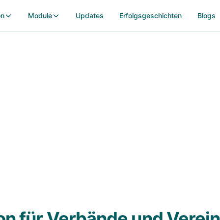
on
Module
Updates
Erfolgsgeschichten
Blogs
Verbände & Vereine
ION unterstützt Verbände und Vereine optimal – vo
Schulungen bis zu öffentlichen Bildungsangeboten.
tion für Verbände und Vere