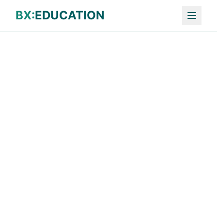
BX:
EDUCATION
Zurück zur Modulübersicht
Smarte Verwaltung
Bildung organisieren – vom einzelnen
Kurstag bis zur mehrjährigen Ausbildung
Die smarte Verwaltung ermöglicht eine
flexible und effiziente Organisation aller
Bildungsangebote, inklusive Planung,
Durchführung und Nachbereitung.